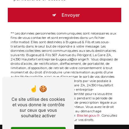
Envoyer
** Les données personnelles communiquées sont nécessaires aux
fins de vous contacter et sont enregistrées dans un fichier
informatisé. Elles sont destinées à Bugeaud & Fils et ses sous-
traitants dans le seul but de répondre à votre message. Les
données collectées seront communiquées aux seuls destinataires
suivants: Bugeaud & Fils 567 Avenue du Périgord, La Gare ZA,
24390 Hautefort entreprise-bugeaud@orange.fr. Vous disposez de
droits d’accès, de rectification, d’effacement, de portabilité, de
limitation, d’opposition, de retrait de votre consentement à tout
moment et du droit d’introduire une réclamation auprès d’une
autorité de contrôle, ainsi que d’organiser le sort de vos données
post-mortem. Vous pouvez exercer ces droits par voie postale à
l'adresse 567 Avenue du Périgord, La Gare ZA, 24390 Hautefort
ou par courrier électronique à l'adresse entreprise-
bugeaud@orange.fr. Un justificatif d'identité pourra vous être
demandé. Nous conservons vos données pendant la période de
Ce site utilise des cookies
prise de contact puis pendant la durée de prescription légale aux
et vous donne le contrôle
fins probatoires et de gestion des contentieux. Vous avez le droit
sur ceux que vous
de vous inscrire sur la liste d'opposition au démarchage
souhaitez activer
téléphonique, disponible à cette adresse:
Bloctel.gouv.fr
. Consultez
le site cnil.fr pour plus d’informations sur vos droits.